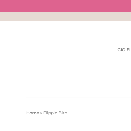
Skip
to
main
content
GIOIEL
Home
»
Flippin Bird