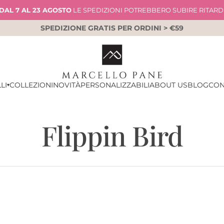
DAL 7 AL 23 AGOSTO
LE SPEDIZIONI POTREBBERO SUBIRE RITARD
SPEDIZIONE GRATIS PER ORDINI > €59
LI
COLLEZIONI
NOVITÀ
PERSONALIZZABILI
ABOUT US
BLOG
CON
▾
Flippin Bird