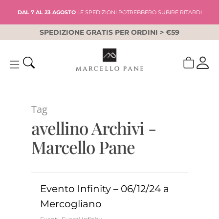
Skip
DAL 7 AL 23 AGOSTO
LE SPEDIZIONI POTREBBERO SUBIRE RITARDI
to
main
SPEDIZIONE GRATIS PER ORDINI > €59
content
Tag
avellino Archivi -
Marcello Pane
Evento Infinity – 06/12/24 a
Mercogliano