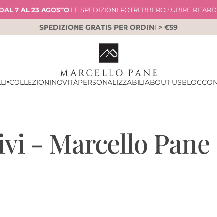
DAL 7 AL 23 AGOSTO
LE SPEDIZIONI POTREBBERO SUBIRE RITARD
SPEDIZIONE GRATIS PER ORDINI > €59
LI
COLLEZIONI
NOVITÀ
PERSONALIZZABILI
ABOUT US
BLOG
CON
▾
ivi - Marcello Pane