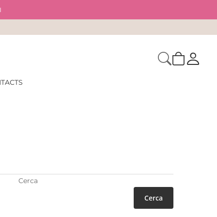
I
TACTS
Cerca
Cerca