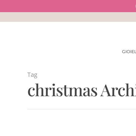
Skip
to
main
content
GIOIEL
Tag
christmas Arch