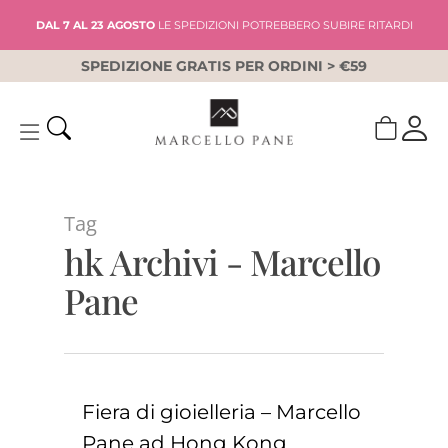
Skip
DAL 7 AL 23 AGOSTO
LE SPEDIZIONI POTREBBERO SUBIRE RITARDI
to
main
SPEDIZIONE GRATIS PER ORDINI > €59
content
Tag
hk Archivi - Marcello
Pane
Fiera di gioielleria – Marcello
Pane ad Hong Kong