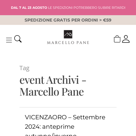
Skip
DAL 7 AL 23 AGOSTO
LE SPEDIZIONI POTREBBERO SUBIRE RITARDI
to
main
SPEDIZIONE GRATIS PER ORDINI > €59
content
Tag
event Archivi -
Marcello Pane
VICENZAORO – Settembre
2024: anteprime