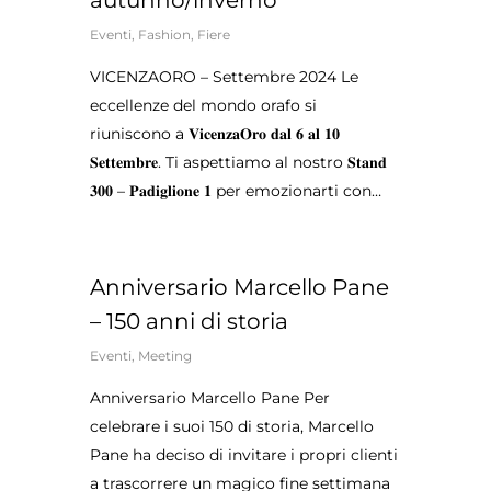
autunno/inverno
Eventi
,
Fashion
,
Fiere
VICENZAORO – Settembre 2024 Le
eccellenze del mondo orafo si
riuniscono a 𝐕𝐢𝐜𝐞𝐧𝐳𝐚𝐎𝐫𝐨 𝐝𝐚𝐥 𝟔 𝐚𝐥 𝟏𝟎
𝐒𝐞𝐭𝐭𝐞𝐦𝐛𝐫𝐞. Ti aspettiamo al nostro 𝐒𝐭𝐚𝐧𝐝
𝟑𝟎𝟎 – 𝐏𝐚𝐝𝐢𝐠𝐥𝐢𝐨𝐧𝐞 𝟏 per emozionarti con…
Anniversario Marcello Pane
– 150 anni di storia
Eventi
,
Meeting
Anniversario Marcello Pane Per
celebrare i suoi 150 di storia, Marcello
Pane ha deciso di invitare i propri clienti
a trascorrere un magico fine settimana