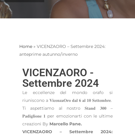
Home
»
VICENZAORO – Settembre 2024:
anteprime autunno/inverno
VICENZAORO -
Settembre 2024
Le eccellenze del mondo orafo si
riuniscono a 𝐕𝐢𝐜𝐞𝐧𝐳𝐚𝐎𝐫𝐨 𝐝𝐚𝐥 𝟔 𝐚𝐥 𝟏𝟎 𝐒𝐞𝐭𝐭𝐞𝐦𝐛𝐫𝐞.
Ti aspettiamo al nostro 𝐒𝐭𝐚𝐧𝐝 𝟑𝟎𝟎 –
𝐏𝐚𝐝𝐢𝐠𝐥𝐢𝐨𝐧𝐞 𝟏 per emozionarti con le ultime
creazioni By
Marcello Pane.
VICENZAORO – Settembre 2024: